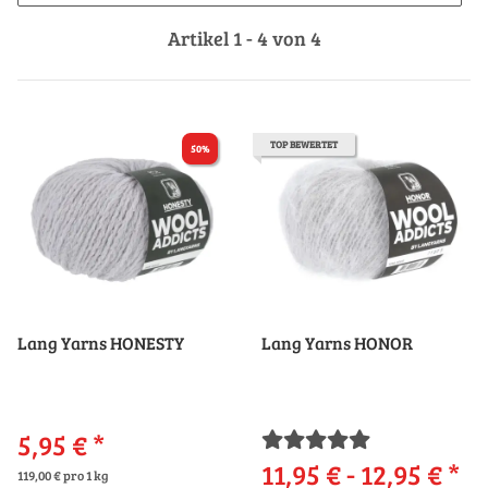
Artikel 1 - 4 von 4
TOP BEWERTET
50%
Lang Yarns HONESTY
Lang Yarns HONOR
5,95 €
*
11,95 € -
12,95 €
*
119,00 € pro 1 kg