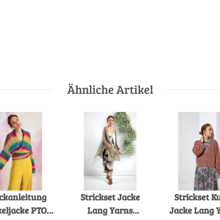
Ähnliche Artikel
ickanleitung
Strickset Jacke
Strickset K
eljacke PTO-
Lang Yarns
Jacke Lang 