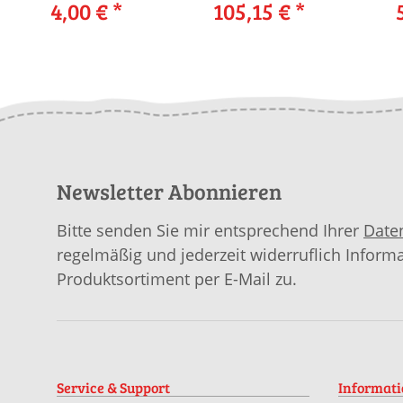
LANGYARNS
4,00 €
*
Yarns LINELLO mit
105,15 €
*
LINELLO als
Anleitung in
L
download
garnwelt-Box
L
Newsletter Abonnieren
Bitte senden Sie mir entsprechend Ihrer
Date
regelmäßig und jederzeit widerruflich Inform
Produktsortiment per E-Mail zu.
Service & Support
Informat