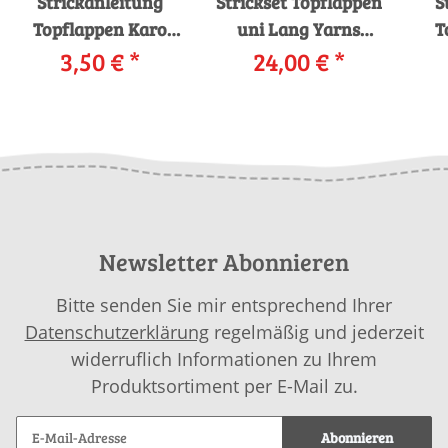
Strickanleitung
Strickset Topflappen
S
Topflappen Karo
uni Lang Yarns
T
3,50 €
215-25_01
*
TISSA mit Anleitung
24,00 €
*
25
LANGYARNS TISSA
in garnwelt-Box
TIS
als download
Newsletter Abonnieren
Bitte senden Sie mir entsprechend Ihrer
Datenschutzerklärung
regelmäßig und jederzeit
widerruflich Informationen zu Ihrem
Produktsortiment per E-Mail zu.
Abonnieren