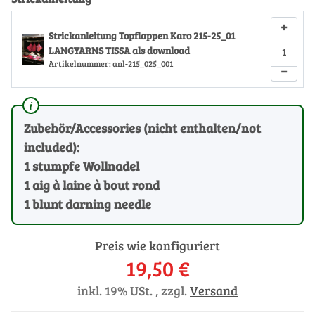
+
Strickanleitung Topflappen Karo 215-25_01
LANGYARNS TISSA als download
Artikelnummer:
anl-215_025_001
−
Zubehör/Accessories (nicht enthalten/not
included):
1 stumpfe Wollnadel
1 aig à laine à bout rond
1 blunt darning needle
Preis wie konfiguriert
19,50 €
inkl. 19% USt. , zzgl.
Versand