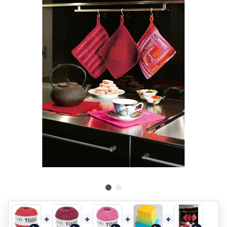
+
+
+
+