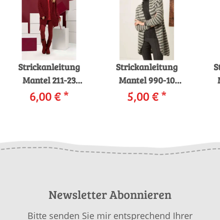
Strickanleitung
Strickanleitung
S
Mantel 211-23
Mantel 990-10
LANGYARNS MALOU
6,00 €
*
LANGYARNS
5,00 €
*
LIGHT als download
MOHAIR TREND als
MO
download
Newsletter Abonnieren
Bitte senden Sie mir entsprechend Ihrer