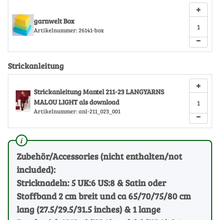
+
garnwelt Box
Artikelnummer:
26141-box
−
Strickanleitung
+
Strickanleitung Mantel 211-23 LANGYARNS
MALOU LIGHT als download
Artikelnummer:
anl-211_023_001
−
Zubehör/Accessories (nicht enthalten/not
included):
Stricknadeln: 5 UK:6 US:8 & Satin oder
Stoffband 2 cm breit und ca 65/70/75/80 cm
lang (27.5/29.5/31.5 inches) & 1 lange