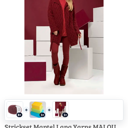
+
+
8×
1×
1×
Strickset Mantel Lang Yarns MALOU