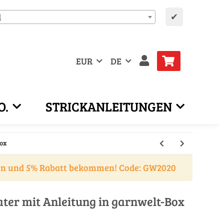
✔
d
EUR
DE
O.
STRICKANLEITUNGEN
ox
en und 5% Rabatt bekommen! Code: GW2020
ater mit Anleitung in garnwelt-Box