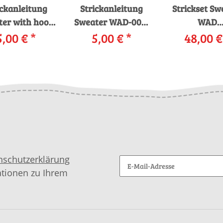
ickanleitung
Strickanleitung
Strickset Sw
ter with hood
Sweater WAD-004-
WAD
AD-004-06
5,00 €
*
28 WOOLADDICTS
5,00 €
*
WOOLADDI
48,00 
OLADDICTS
LIBERTY FUNNY
HAPPINE
TY BRILLIANT
FAIRYTALE als
CUDDLY CRA
UBBLE als
download
mit Anleitu
download
garnwelt-
nschutzerklärung
ationen zu Ihrem