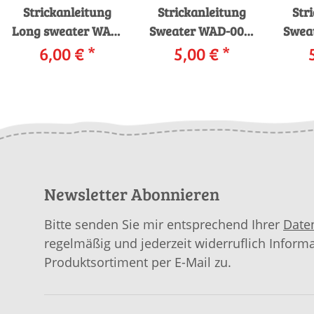
Strickanleitung
Strickanleitung
Str
Long sweater WAD-
Sweater WAD-004-
Swea
6,00 €
004-11
*
27 WOOLADDICTS
5,00 €
*
W
WOOLADDICTS
HAPPINESS
WO
HAPPINESS TRICKY
CUDDLY CRAFTER
LIBER
TRIANGLES als
als download
B
download
Newsletter Abonnieren
Bitte senden Sie mir entsprechend Ihrer
Date
regelmäßig und jederzeit widerruflich Inform
Produktsortiment per E-Mail zu.