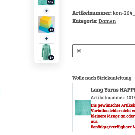
10×
+
Artikelnummer:
kon-264
Kategorie:
Damen
1×
+
M
1×
Wolle nach Strickanleitung
Lang Yarns HAPP
Artikelnummer:
101
Die gewünschte Artikel
Variation leider nicht v
kleinere Menge an oder
aus.
Benötigte/verfügbare M