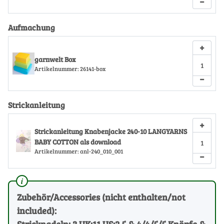
−
Aufmachung
+
garnwelt Box
Artikelnummer:
26141-box
−
Strickanleitung
+
Strickanleitung Knabenjacke 240-10 LANGYARNS
BABY COTTON als download
Artikelnummer:
anl-240_010_001
−
Zubehör/Accessories (nicht enthalten/not
included):
Stricknadeln: 3 UK:11 US:2.5 & 4/4/5/5 Knöpfe &