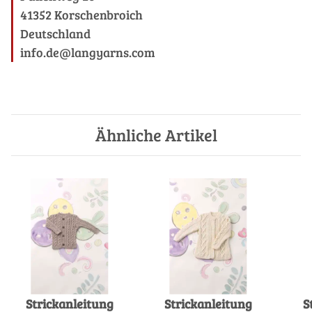
41352 Korschenbroich
Deutschland
info.de@langyarns.com
Ähnliche Artikel
Strickanleitung
Strickanleitung
S