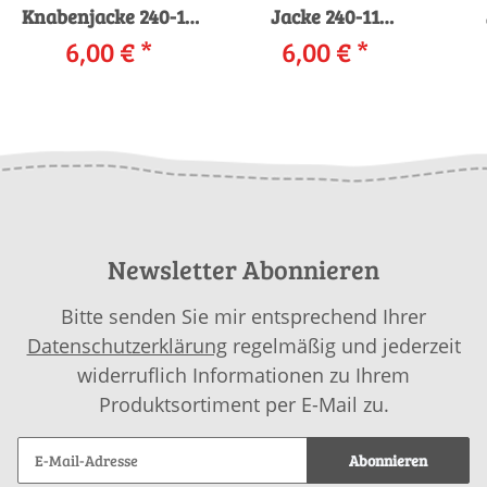
Knabenjacke 240-10
Jacke 240-11
LANGYARNS BABY
6,00 €
*
LANGYARNS
6,00 €
*
LA
COTTON als
MERINO 120 als
download
download
Newsletter Abonnieren
Bitte senden Sie mir entsprechend Ihrer
Datenschutzerklärung
regelmäßig und jederzeit
widerruflich Informationen zu Ihrem
Produktsortiment per E-Mail zu.
Abonnieren