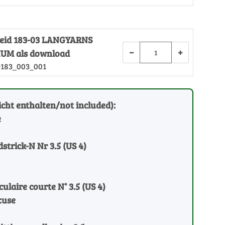
Kleid 183-03 LANGYARNS
−
+
UM als download
-183_003_001
cht enthalten/not included):
e
strick-N Nr 3.5 (US 4)
rculaire courte N° 3.5 (US 4)
:use