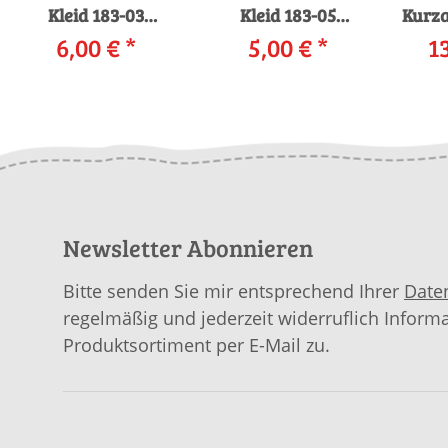
Kleid 183-03
Kleid 183-05
Kurza
LANGYARNS
6,00 €
*
LANGYARNS
5,00 €
*
Ya
1
CASHMERE
MOHAIR LUXE
LUX
PREMIUM als
LAMÉ als download
An
download
ga
Newsletter Abonnieren
Bitte senden Sie mir entsprechend Ihrer
Date
regelmäßig und jederzeit widerruflich Inform
Produktsortiment per E-Mail zu.