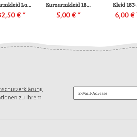
rmkleid Lang
Kurzarmkleid 183-
Kleid 183-
rns MOHAIR
32,50 €
*
64 LANGYARNS
5,00 €
*
LANGYAR
6,00 €
E LAMÉ mit
MOHAIR LUXE
ALPAC
leitung in
LAMÉ als download
SUPERLIGHT
rnwelt-Box
downloa
nschutzerklärung
ationen zu Ihrem