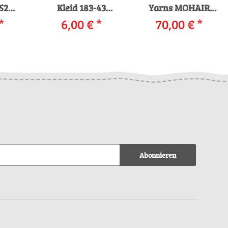
52
Kleid 183-43
Yarns MOHAIR
NS
*
LANGYARNS TOSCA
6,00 €
*
LUXE LAMÉ mit
70,00 €
*
A
LIGHT als
Anleitung in
 als
download
garnwelt-Box
d
Abonnieren