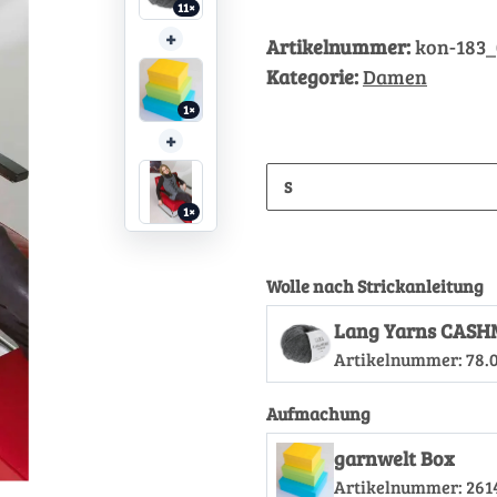
11×
+
Artikelnummer:
kon-183
Kategorie:
Damen
1×
+
S
1×
Wolle nach Strickanleitung
Lang Yarns CASH
Artikelnummer:
78.
Aufmachung
garnwelt Box
Artikelnummer:
261