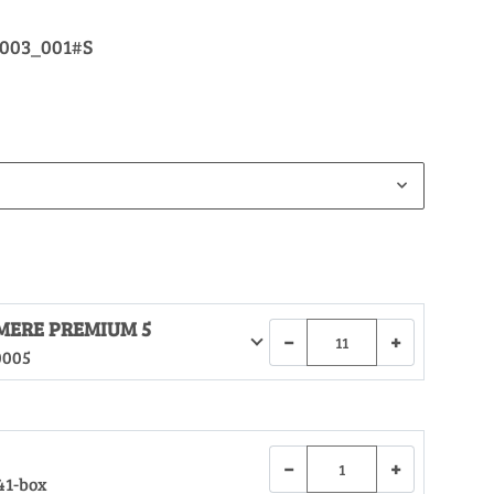
_003_001#S
MERE PREMIUM 5
−
+
0005
−
+
41-box