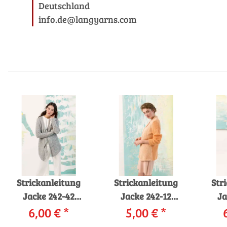
Deutschland
info.de@langyarns.com
Strickanleitung
Strickanleitung
Str
Jacke 242-42
Jacke 242-12
Ja
LANGYARNS
6,00 €
*
LANGYARNS
5,00 €
*
LAN
EOWYN als
MOHAIR LUXE /
al