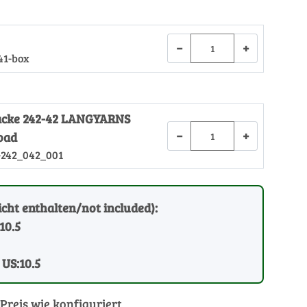
−
+
41-box
Jacke 242-42 LANGYARNS
−
+
oad
-242_042_001
cht enthalten/not included):
10.5
 US:10.5
Preis wie konfiguriert