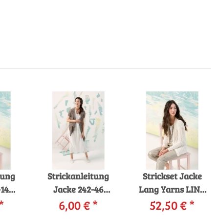
tung
Strickanleitung
Strickset Jacke
-14
Jacke 242-46
Lang Yarns LINO
LINO
*
LANGYARNS
6,00 €
*
mit Anleitung in
52,50 €
*
oad
STELLINA / FILO als
garnwelt-Box