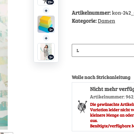
13×
+
Artikelnummer:
kon-242
Kategorie:
Damen
1×
+
L
1×
Wolle nach Strickanleitung
Nicht mehr verfü
Artikelnummer:
962
Die gewünschte Artikel
Variation leider nicht v
kleinere Menge an oder
aus.
Benötigte/verfügbare M