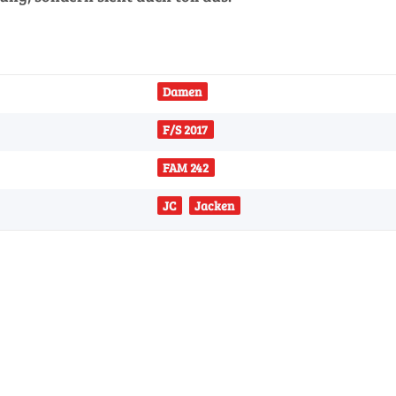
Damen
F/S 2017
FAM 242
JC
Jacken