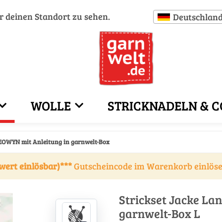
ür deinen Standort zu sehen.
Deutschlan
WOLLE
STRICKNADELN & C
 EOWYN mit Anleitung in garnwelt-Box
wert einlösbar)***
Gutscheincode im Warenkorb einlös
Strickset Jacke La
garnwelt-Box L