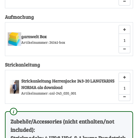
−
Aufmachung
+
garnwelt Box
Artikelnummer:
26141-box
−
Strickanleitung
+
Strickanleitung Herrenjacke 243-20 LANGYARNS
NORMA als download
Artikelnummer:
anl-243_020_001
−
Zubehör/Accessories (nicht enthalten/not
included):
Stricknadeln: 4 UK:8 US:6 & 1 kurze Rundstrick-