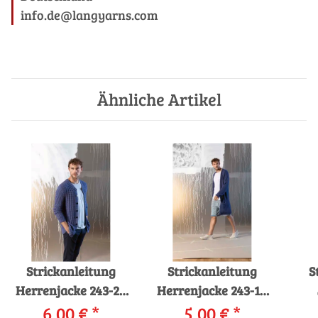
info.de@langyarns.com
Ähnliche Artikel
Strickanleitung
Strickanleitung
S
Herrenjacke 243-20
Herrenjacke 243-18
LANGYARNS
6,00 €
*
LANGYARNS GAIA
5,00 €
*