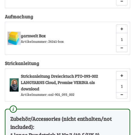
−
Aufmachung
+
garnwelt Box
Artikelnummer:
26141-box
−
Strickanleitung
+
Strickanleitung Dreiecktuch PTO-093-002
LANGYARNS Cloud, Promise VERINA als
download
−
Artikelnummer:
anl-901_093_002
Zubehör/Accessories (nicht enthalten/not
included):
1 lange Rundstrick-N Nr 7 (10.5/UK 2)