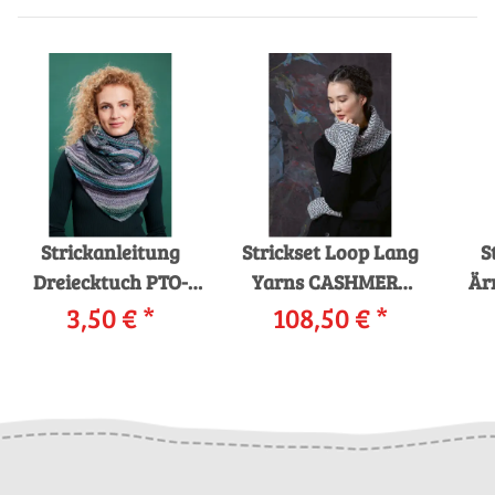
Strickanleitung
Strickset Loop Lang
S
Dreiecktuch PTO-
Yarns CASHMERE
Är
3,50 €
093-002
*
PREMIUM mit
108,50 €
*
LANGYARNS Cloud,
Anleitung in
Promise VERINA als
garnwelt-Box
download