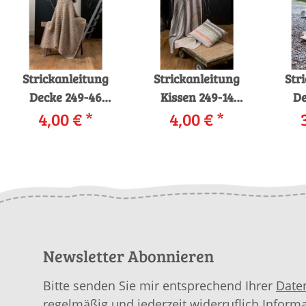
Strickanleitung
Strickanleitung
Str
Decke 249-46
Kissen 249-14
De
LANGYARNS
4,00 €
*
LANGYARNS MILA /
4,00 €
*
L
MALOU LIGHT als
MILA COLOR als
MALO
download
download
Newsletter Abonnieren
Bitte senden Sie mir entsprechend Ihrer
Date
regelmäßig und jederzeit widerruflich Inform