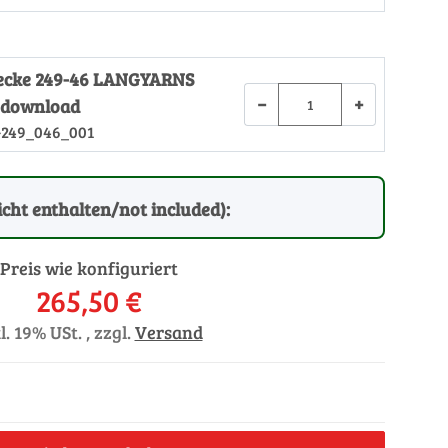
Decke 249-46 LANGYARNS
−
+
 download
-249_046_001
cht enthalten/not included):
Preis wie konfiguriert
265,50 €
l. 19% USt. , zzgl.
Versand