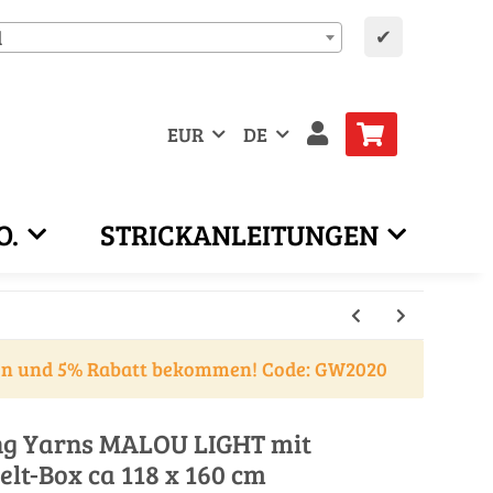
✔
d
EUR
DE
O.
STRICKANLEITUNGEN
en und 5% Rabatt bekommen! Code: GW2020
ang Yarns MALOU LIGHT mit
elt-Box ca 118 x 160 cm