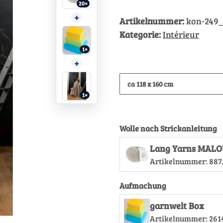
20×
+
Artikelnummer:
kon-249_
Kategorie:
Intérieur
1×
+
ca 118 x 160 cm
1×
Wolle nach Strickanleitung
Lang Yarns MALO
Artikelnummer:
887
Aufmachung
garnwelt Box
Artikelnummer:
261