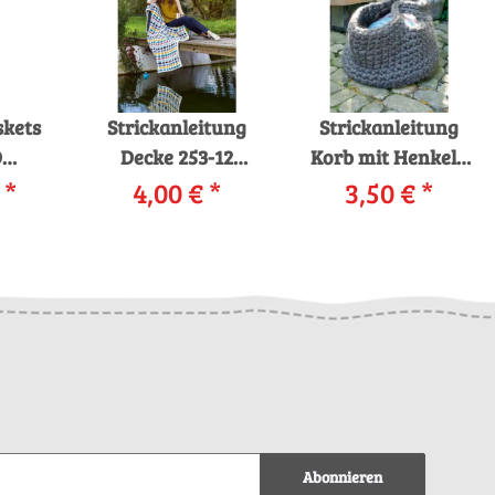
skets
Strickanleitung
Strickanleitung
D
Decke 253-12
Korb mit Henkeln
CTS
€
*
LANGYARNS
4,00 €
*
PTO-012_07
3,50 €
*
TORY
ANOUK als
LANGYARNS
mit
download
SMILLA als
 in
download
Box
Abonnieren