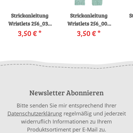
Strickanleitung
Strickanleitung
S
Wristlets 256_038
Wristlets 256_004
WOOLADDICTS
3,50 €
*
WOOLADDICTS
3,50 €
*
WATER SNOWWHITE
WATER ACHIEVE-
WOO
als download
MINT als download
JE
Newsletter Abonnieren
Bitte senden Sie mir entsprechend Ihrer
Datenschutzerklärung
regelmäßig und jederzeit
widerruflich Informationen zu Ihrem
Produktsortiment per E-Mail zu.