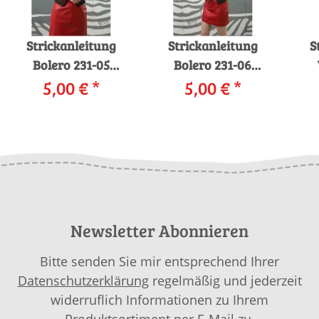
Strickanleitung
Strickanleitung
S
Bolero 231-05
Bolero 231-06
LANGYARNS
5,00 €
*
LANGYARNS
5,00 €
*
LA
STELLINA PERLINE
STELLINA PERLINE
als download
als download
Newsletter Abonnieren
Bitte senden Sie mir entsprechend Ihrer
Datenschutzerklärung
regelmäßig und jederzeit
widerruflich Informationen zu Ihrem
Produktsortiment per E-Mail zu.