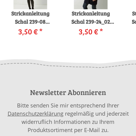
Strickanleitung
Strickanleitung
S
Schal 239-08
Schal 239-24_02
S
LANGYARNS MALOU
3,50 €
*
LANGYARNS LUSSO
3,50 €
*
LAN
als download
als download
LUX
Newsletter Abonnieren
Bitte senden Sie mir entsprechend Ihrer
Datenschutzerklärung
regelmäßig und jederzeit
widerruflich Informationen zu Ihrem
Produktsortiment per E-Mail zu.