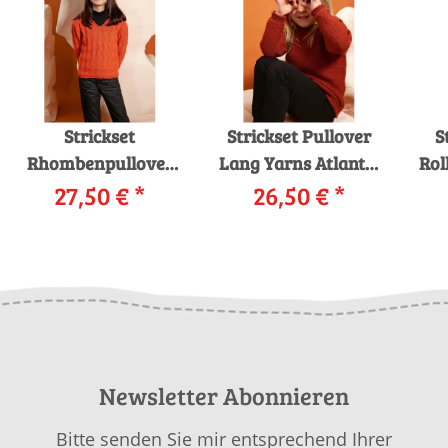
Strickset
Strickset Pullover
S
Rhombenpullover
Lang Yarns Atlantis
Rol
mit V-Ausschnitt
27,50 €
*
FINN mit Anleitung
26,50 €
*
Lang Yarns Atlantis
in garnwelt-Box
WILL mit Anleitung
Atl
in garnwelt-Box
Newsletter Abonnieren
Bitte senden Sie mir entsprechend Ihrer