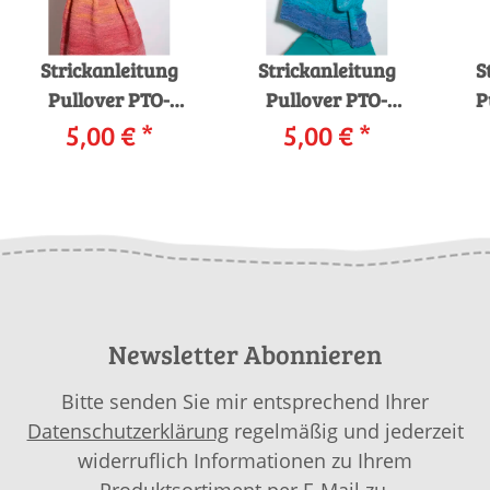
Strickanleitung
Strickanleitung
S
Pullover PTO-
Pullover PTO-
P
009_03 LANGYARNS
5,00 €
*
009_07 LANGYARNS
5,00 €
*
BLOOM als
BLOOM als
CA
download
download
Newsletter Abonnieren
Bitte senden Sie mir entsprechend Ihrer
Datenschutzerklärung
regelmäßig und jederzeit
widerruflich Informationen zu Ihrem
Produktsortiment per E-Mail zu.