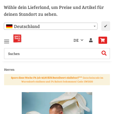
Wähle dein Lieferland, um Preise und Artikel für
deinen Standort zu sehen.
✔
Deutschland
DE
Herren
Spare diese Woche 5% (ab 40,00 EUR Bestellwert einlösbar)***
Gutscheincode im
Warenkorb einlösen und 5% Rabatt bekommen! Code: GW2020