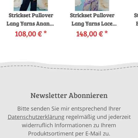
Strickset Pullover
Strickset Pullover
S
Lang Yarns Ananas
Lang Yarns Lace
Noah mit Anleitung
108,00 €
*
Holly mit Anleitung
148,00 €
*
LA
in garnwelt-Box
in garnwelt-Box
S
Newsletter Abonnieren
Bitte senden Sie mir entsprechend Ihrer
Datenschutzerklärung
regelmäßig und jederzeit
widerruflich Informationen zu Ihrem
Produktsortiment per E-Mail zu.