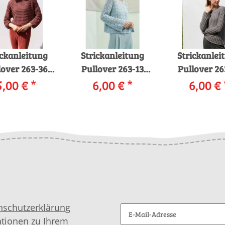
ickanleitung
Strickanleitung
Strickanlei
lover 263-36
Pullover 263-13
Pullover 26
ANGYARNS
5,00 €
*
LANGYARNS SOFT
6,00 €
*
LANGYARNS 
6,00 €
ENHAGEN /
COTTON als
COTTON a
ANAPA als
download
downloa
download
nschutzerklärung
ationen zu Ihrem