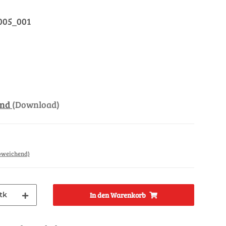
005_001
and
(Download)
abweichend)
tk
In den Warenkorb