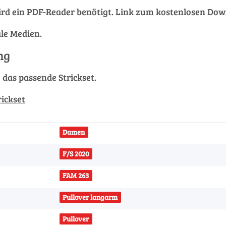
rd ein PDF-Reader benötigt. Link zum kostenlosen Do
ale Medien.
ng
g das passende Strickset.
rickset
Damen
F/S 2020
FAM 263
Pullover langarm
Pullover