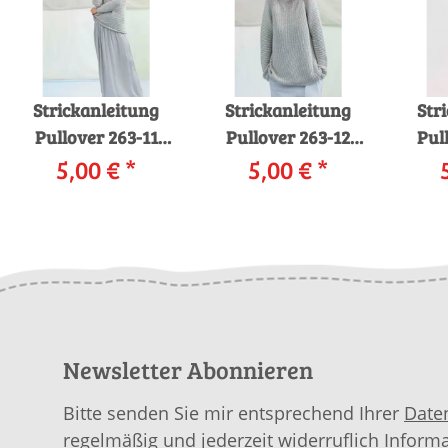
Strickanleitung
Strickanleitung
Str
Pullover 263-11
Pullover 263-12
Pul
LANGYARNS
5,00 €
*
LANGYARNS
5,00 €
*
L
MULBERRY SILK als
MULBERRY SILK als
COP
download
download
C
Newsletter Abonnieren
Bitte senden Sie mir entsprechend Ihrer
Date
regelmäßig und jederzeit widerruflich Inform