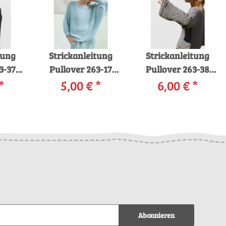
tung
Strickanleitung
Strickanleitung
3-37
Pullover 263-17
Pullover 263-38
BABY
*
LANGYARNS JANET
5,00 €
*
LANGYARNS BABY
6,00 €
*
ls
/ LACE als
COTTON als
d
download
download
Abonnieren