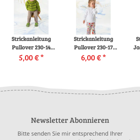
Strickanleitung
Strickanleitung
S
Pullover 230-14
Pullover 230-17
Ja
LANGYARNS OMEGA
5,00 €
*
LANGYARNS OMEGA
6,00 €
*
23
als download
als download
Newsletter Abonnieren
Bitte senden Sie mir entsprechend Ihrer