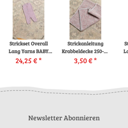
Strickset Overall
Strickanleitung
S
Lang Yarns BABY
Krabbeldecke 250-02
L
COTTON mit
24,25 €
*
LANGYARNS MALOU
3,50 €
*
Anleitung in
LIGHT als download
garnwelt-Box
Newsletter Abonnieren