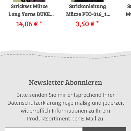
Strickset Mütze
Strickanleitung
S
Lang Yarns DUKE
Mütze PTO-016_11
Mü
mit Anleitung in
14,06 €
*
LANGYARNS DUKE
3,50 €
*
garnwelt-Box
als download
Newsletter Abonnieren
Bitte senden Sie mir entsprechend Ihrer
Datenschutzerklärung
regelmäßig und jederzeit
widerruflich Informationen zu Ihrem
Produktsortiment per E-Mail zu.