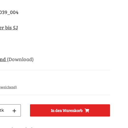
_039_004
r bis 5J
and
(Download)
abweichend)
tk
In den Warenkorb