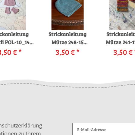
ickanleitung
Strickanleitung
Strickanlei
li FOL-10_14
Mütze 248-15
Mütze 241-1
GYARNS BABY
3,50 €
*
LANGYARNS
3,50 €
*
LANGYARNS
3,50 €
WOOL als
MERINO 120 als
/ RIGA al
download
download
downloa
nschutzerklärung
ationen zu Ihrem