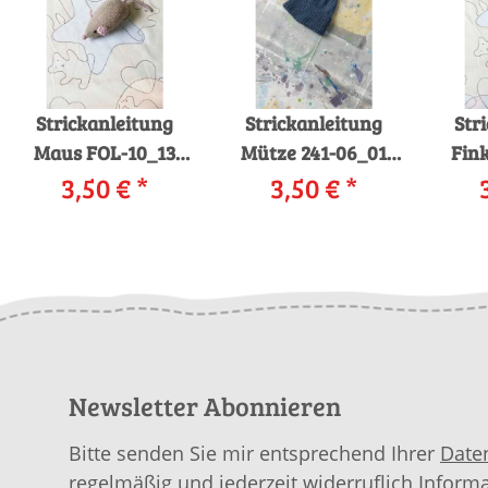
Strickanleitung
Strickanleitung
Str
Maus FOL-10_13
Mütze 241-06_01
Fink
LANGYARNS BABY
3,50 €
*
LANGYARNS BABY
3,50 €
*
LAN
WOOL als
ALPACA als
download
download
Newsletter Abonnieren
Bitte senden Sie mir entsprechend Ihrer
Date
regelmäßig und jederzeit widerruflich Inform