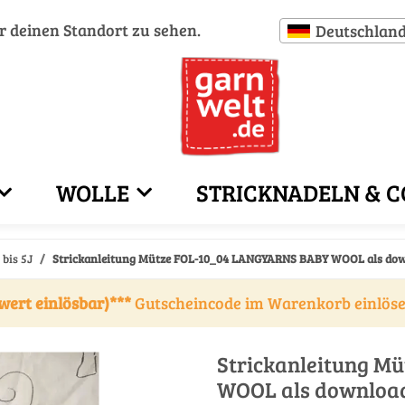
ür deinen Standort zu sehen.
Deutschlan
WOLLE
STRICKNADELN & C
bis 5J
Strickanleitung Mütze FOL-10_04 LANGYARNS BABY WOOL als do
wert einlösbar)***
Gutscheincode im Warenkorb einlös
Strickanleitung M
WOOL als downloa