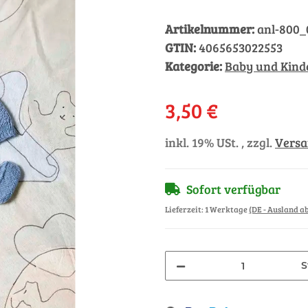
Artikelnummer:
anl-800
GTIN:
4065653022553
Kategorie:
Baby und Kinde
3,50 €
inkl. 19% USt. , zzgl.
Vers
Sofort verfügbar
Lieferzeit:
1 Werktage
(DE - Ausland 
S
Loading...