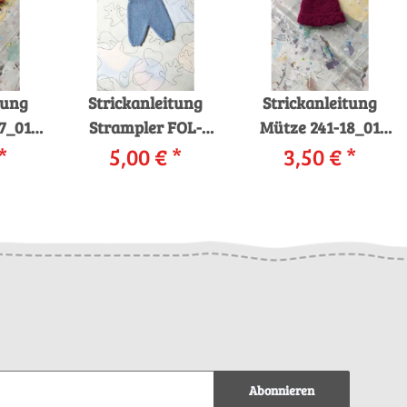
tung
Strickanleitung
Strickanleitung
7_01
Strampler FOL-
Mütze 241-18_01
 WEST
*
10_01 LANGYARNS
5,00 €
*
LANGYARNS
3,50 €
*
s
BABY WOOL als
MALOU LIGHT als
d
download
download
Abonnieren