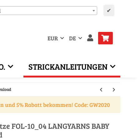
✔
d
EUR
DE
O.
STRICKANLEITUNGEN
wnload
en und 5% Rabatt bekommen! Code: GW2020
ütze FOL-10_04 LANGYARNS BABY
d