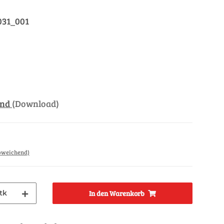
031_001
and
(Download)
abweichend)
tk
In den Warenkorb