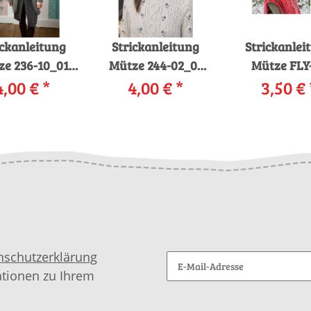
ickanleitung
Strickanleitung
Strickanlei
ze 236-10_01
Mütze 244-02_01
Mütze FLY
ANGYARNS
4,00 €
*
LANGYARNS
4,00 €
*
LANGYAR
3,50 €
O 400 LACE /
CASHSOFT /
YOUNG a
IR LUXE als
MOHAIR LUXE als
downloa
download
download
nschutzerklärung
ationen zu Ihrem