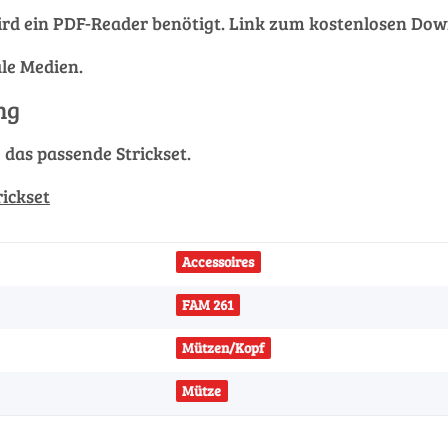
rd ein PDF-Reader benötigt. Link zum kostenlosen Do
ale Medien.
ng
g das passende Strickset.
rickset
Accessoires
FAM 261
Mützen/Kopf
Mütze