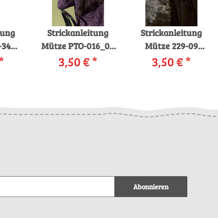
tung
Strickanleitung
Strickanleitung
-34
Mütze PTO-016_06
Mütze 229-09
NS
*
LANGYARNS DUKE
3,50 €
*
LANGYARNS
3,50 €
*
ls
als download
VIRGINIA als
d
download
Abonnieren