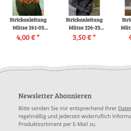
Strickanleitung
Strickanleitung
Str
Mütze 261-03
Mütze 226-23
Müt
LANGYARNS
4,00 €
*
LANGYARNS
3,50 €
*
L
GORDON als
VIRGINIA als
NERIN
download
download
MOHA
Newsletter Abonnieren
Bitte senden Sie mir entsprechend Ihrer
Date
regelmäßig und jederzeit widerruflich Inform
Produktsortiment per E-Mail zu.