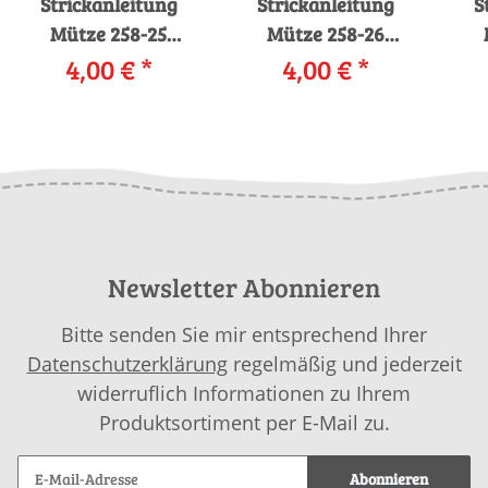
Strickanleitung
Strickanleitung
S
Mütze 258-25
Mütze 258-26
LANGYARNS
4,00 €
*
LANGYARNS
4,00 €
*
STOCKHOLM als
STOCKHOLM als
S
download
download
Newsletter Abonnieren
Bitte senden Sie mir entsprechend Ihrer
Datenschutzerklärung
regelmäßig und jederzeit
widerruflich Informationen zu Ihrem
Produktsortiment per E-Mail zu.
Abonnieren