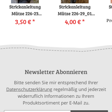
Strickanleitung
Strickanleitung
S
Mütze 226-23
Mütze 226-29_01
LANGYARNS
3,50 €
*
LANGYARNS
4,00 €
*
Pr
C
VIRGINIA als
MERINO+ als
mi
download
download
Newsletter Abonnieren
Bitte senden Sie mir entsprechend Ihrer
Datenschutzerklärung
regelmäßig und jederzeit
widerruflich Informationen zu Ihrem
Produktsortiment per E-Mail zu.