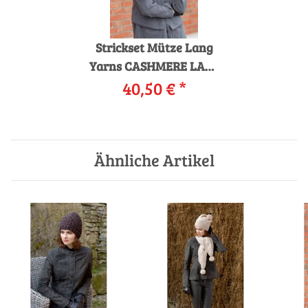
Strickset Mütze Lang
Yarns CASHMERE LACE
mit Anleitung in
40,50 €
*
garnwelt-Box
Ähnliche Artikel