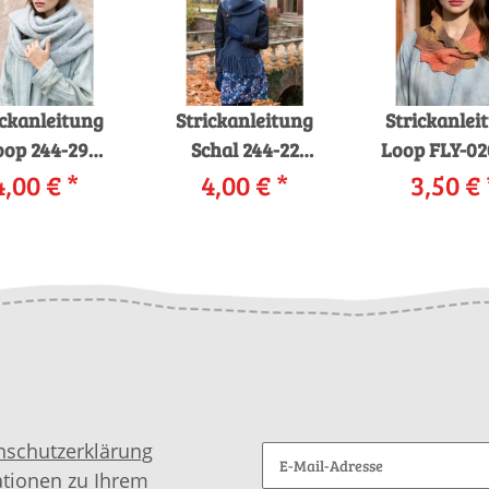
ickanleitung
Strickanleitung
Strickanlei
oop 244-29
Schal 244-22
Loop FLY-02
ANGYARNS
4,00 €
*
LANGYARNS
4,00 €
*
LANGYARNS
3,50 €
HMERE LIGHT
CASHMERE LIGHT
DÉGRADÉ 
s download
als download
downloa
nschutzerklärung
ationen zu Ihrem