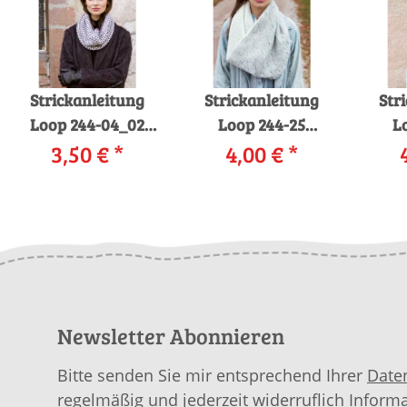
Strickanleitung
Strickanleitung
Str
Loop 244-04_02
Loop 244-25
L
LANGYARNS CARPE
3,50 €
*
LANGYARNS LUSSO
4,00 €
*
L
DIEM als download
/ MERINO PERLINE
CAS
als download
al
Newsletter Abonnieren
Bitte senden Sie mir entsprechend Ihrer
Date
regelmäßig und jederzeit widerruflich Inform