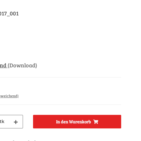
017_001
and
(Download)
abweichend)
tk
In den Warenkorb