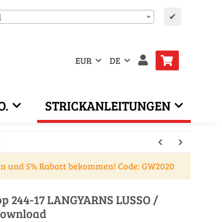
✔
d
EUR
DE
O.
STRICKANLEITUNGEN
en und 5% Rabatt bekommen! Code: GW2020
oop 244-17 LANGYARNS LUSSO /
download