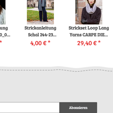
tung
Strickanleitung
Strickset Loop Lang
0_02
Schal 244-23
Yarns CARPE DIEM
 SOL
*
LANGYARNS
4,00 €
*
mit Anleitung in
29,40 €
*
als
MOHAIR TREND /
garnwelt-Box
d
MERINO PERLINE
als download
Abonnieren