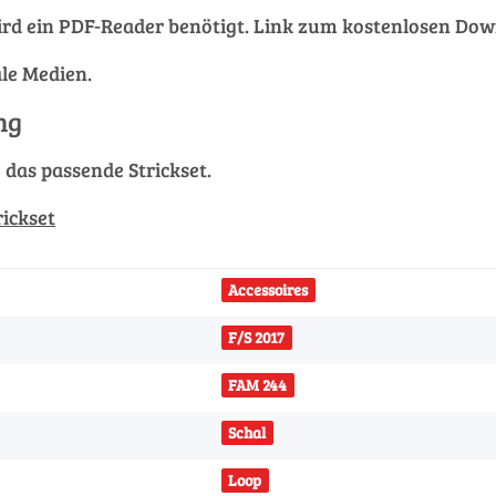
rd ein PDF-Reader benötigt. Link zum kostenlosen Do
ale Medien.
ng
g das passende Strickset.
rickset
Accessoires
F/S 2017
FAM 244
Schal
Loop