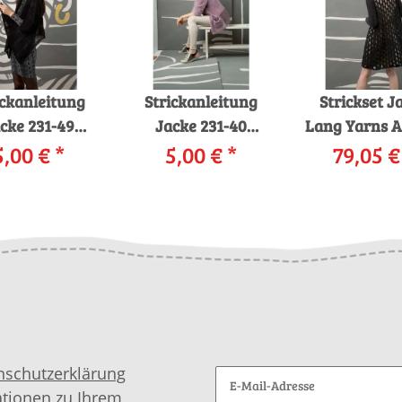
ickanleitung
Strickanleitung
Strickset J
cke 231-49
Jacke 231-40
Lang Yarns 
YARNS FILO /
5,00 €
*
LANGYARNS CARA
5,00 €
*
mit Anleitu
79,05 
IR LUXE als
als download
garnwelt-
download
nschutzerklärung
ationen zu Ihrem