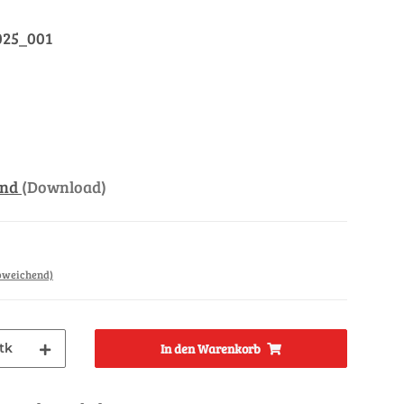
025_001
and
(Download)
abweichend)
tk
In den Warenkorb