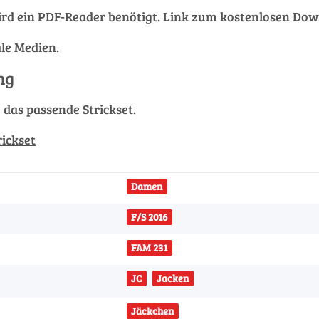
rd ein PDF-Reader benötigt. Link zum kostenlosen Do
ale Medien.
ng
g das passende Strickset.
rickset
Damen
F/S 2016
FAM 231
JC
Jacken
Jäckchen