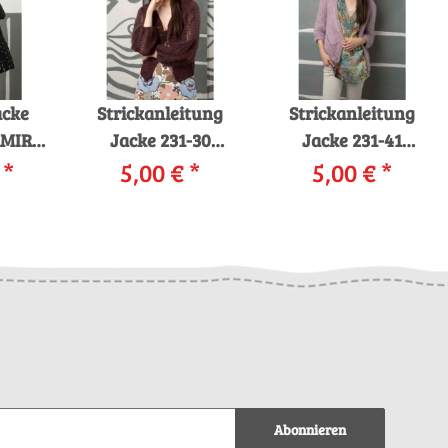
acke
Strickanleitung
Strickanleitung
AMIRA
Jacke 231-30
Jacke 231-41
ng in
€
*
LANGYARNS
5,00 €
*
LANGYARNS CARA
5,00 €
*
Box
GAMME / MOHAIR
als download
LUXE als download
Abonnieren