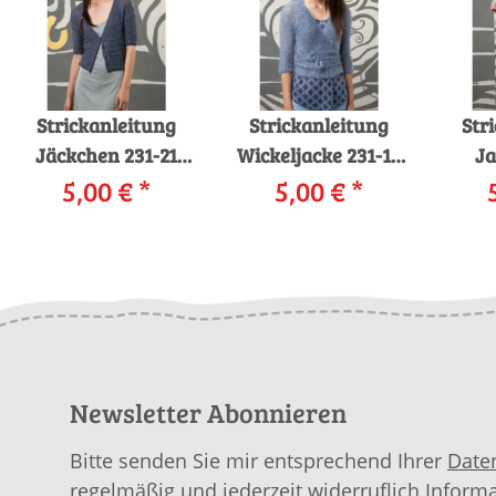
Strickanleitung
Strickanleitung
Str
Jäckchen 231-21
Wickeljacke 231-16
Ja
LANGYARNS
5,00 €
*
LANGYARNS CARA
5,00 €
*
LANG
STELLINA
als download
MOHA
PAILLETTES als
download
Newsletter Abonnieren
Bitte senden Sie mir entsprechend Ihrer
Date
regelmäßig und jederzeit widerruflich Inform