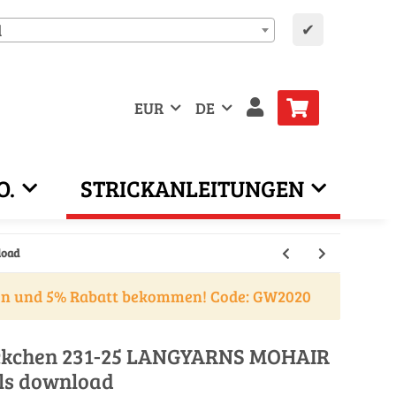
✔
d
EUR
DE
O.
STRICKANLEITUNGEN
load
en und 5% Rabatt bekommen! Code: GW2020
äckchen 231-25 LANGYARNS MOHAIR
ls download