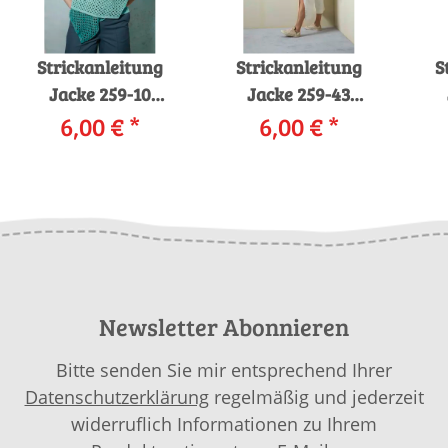
Strickanleitung
Strickanleitung
S
Jacke 259-10
Jacke 259-43
LANGYARNS AYUMI
6,00 €
*
LANGYARNS BABY
6,00 €
*
als download
COTTON als
download
Newsletter Abonnieren
Bitte senden Sie mir entsprechend Ihrer
Datenschutzerklärung
regelmäßig und jederzeit
widerruflich Informationen zu Ihrem