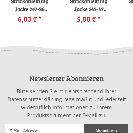
Strickanleitung
Strickanleitung
S
Jacke 247-36
Jacke 247-47
LANGYARNS NOVA
6,00 €
*
LANGYARNS
5,00 €
*
als download
NOVENA als
CA
download
Newsletter Abonnieren
Bitte senden Sie mir entsprechend Ihrer
Datenschutzerklärung
regelmäßig und jederzeit
widerruflich Informationen zu Ihrem
Produktsortiment per E-Mail zu.
Abonnieren