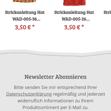
Strickanleitung Hat
Strickanleitung Hat
Str
WAD-005-36
WAD-005-26
WOOLADDICTS FIRE
3,50 €
*
WOOLADDICTS
3,50 €
*
W
BE BOLD als
HOPE LUCKY LOVER
G
download
als download
Newsletter Abonnieren
Bitte senden Sie mir entsprechend Ihrer
Datenschutzerklärung
regelmäßig und jederzeit
widerruflich Informationen zu Ihrem
Produktsortiment per E-Mail zu.