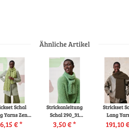
Ähnliche Artikel
ickset Schal
Strickanleitung
Strickset S
g Yarns Zen
Schal 290_31
Lang Yar
6,15 €
Eadie mit
*
LANGYARNS Fluffy
3,50 €
*
Cashmere L
191,10 