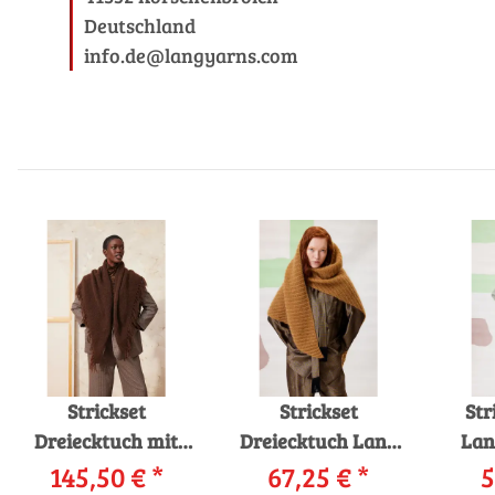
Deutschland
info.de@langyarns.com
Strickset
Strickset
Str
Dreiecktuch mit
Dreiecktuch Lang
Lan
Fransen Lang
145,50 €
*
Yarns Mohair Luxe
67,25 €
*
5