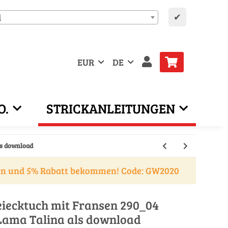
✔
d
EUR
DE
O.
STRICKANLEITUNGEN
ls download
en und 5% Rabatt bekommen! Code: GW2020
eiecktuch mit Fransen 290_04
ama Talina als download