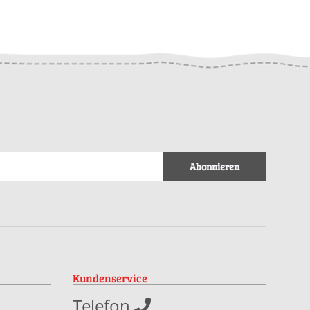
it
Cashmere Light
Eadie als download
 in
Quinara als
Box
download
Abonnieren
Kundenservice
Telefon