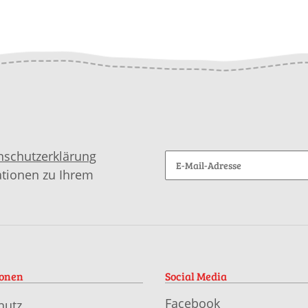
leitung in
Febe als download
Quinara m
rnwelt-Box
Anleitung
garnwelt-
nschutzerklärung
ationen zu Ihrem
ionen
Social Media
Facebook
hutz