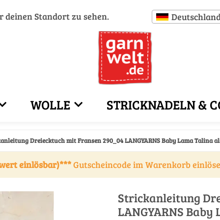
ür deinen Standort zu sehen.
Deutschlan
WOLLE
STRICKNADELN & C
kanleitung Dreiecktuch mit Fransen 290_04 LANGYARNS Baby Lama Talina a
wert einlösbar)***
Gutscheincode im Warenkorb einlös
Strickanleitung Dr
LANGYARNS Baby L