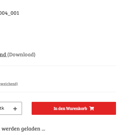
004_001
and
(Download)
abweichend)
tk
In den Warenkorb
werden geladen ...