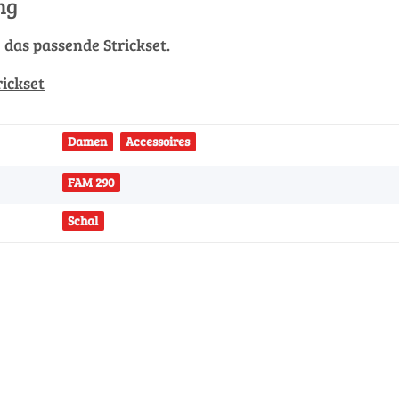
ng
g das passende Strickset.
rickset
Damen
Accessoires
FAM 290
Schal