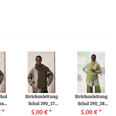
chal
Strickanleitung
Strickanleitung
ns
Schal 290_17
Schal 290_28
ight
€
*
LANGYARNS
5,00 €
*
LANGYARNS Zen
5,00 €
*