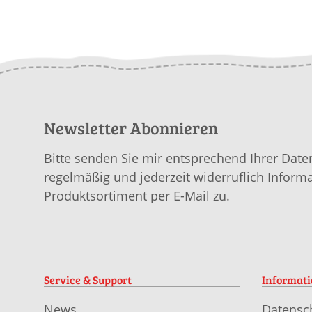
Yarns Baby Lama
Amidala mit
An
Talina mit
Anleitung in
ga
Anleitung in
garnwelt-Box
garnwelt-Box
Newsletter Abonnieren
Bitte senden Sie mir entsprechend Ihrer
Date
regelmäßig und jederzeit widerruflich Inform
Produktsortiment per E-Mail zu.
Service & Support
Informat
News
Datensc