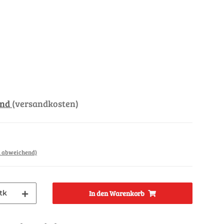
and
(versandkosten)
d abweichend)
tk
In den Warenkorb