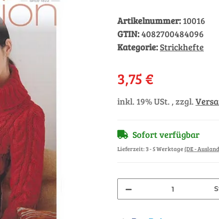
Artikelnummer:
10016
GTIN:
4082700484096
Kategorie:
Strickhefte
3,75 €
inkl. 19% USt. , zzgl.
Vers
Sofort verfügbar
Lieferzeit:
3 - 5 Werktage
(DE - Auslan
S
Loading...