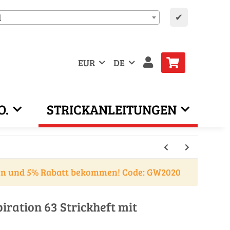
✔
d
EUR
DE
O.
STRICKANLEITUNGEN
en und 5% Rabatt bekommen! Code: GW2020
ration 63 Strickheft mit