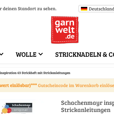
ür deinen Standort zu sehen.
Deutschlan
WOLLE
STRICKNADELN & C
nspiration 63 Strickheft mit Strickanleitungen
wert einlösbar)***
Gutscheincode im Warenkorb einlös
Schachenmayr inspi
Strickanleitungen