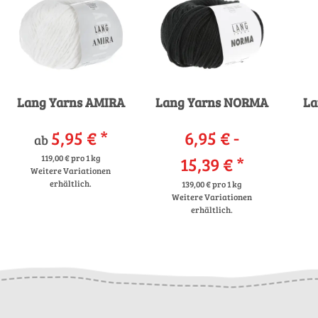
Lang Yarns AMIRA
Lang Yarns NORMA
La
5,95 €
*
6,95 € -
ab
119,00 € pro 1 kg
15,39 €
*
Weitere Variationen
erhältlich.
139,00 € pro 1 kg
Weitere Variationen
erhältlich.