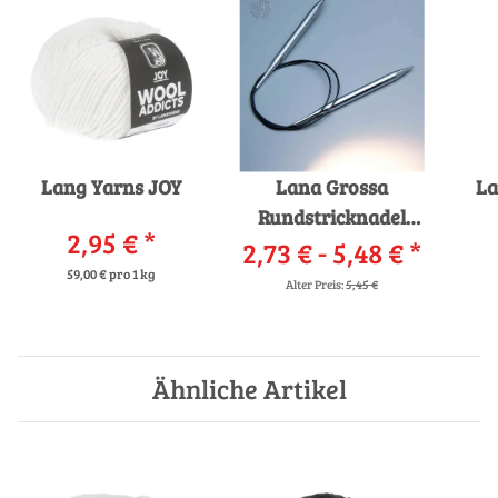
Lang Yarns JOY
Lana Grossa
La
Rundstricknadel
2,95 €
*
2,73 € -
Messing
5,48 €
*
59,00 € pro 1 kg
Alter Preis:
5,45 €
Ähnliche Artikel