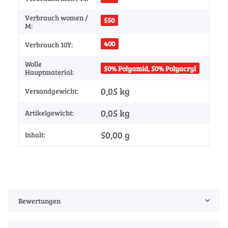
Verbrauch women /
550
M:
400
Verbrauch 10Y:
Wolle
50% Polyamid, 50% Polyacryl
Hauptmaterial:
0,05 kg
Versandgewicht:
0,05
kg
Artikelgewicht:
50,00 g
Inhalt:
Bewertungen