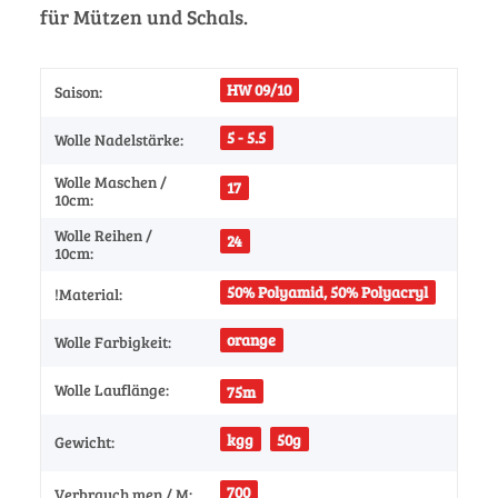
für Mützen und Schals.
HW 09/10
Saison:
5 - 5.5
Wolle Nadelstärke:
Wolle Maschen /
17
10cm:
Wolle Reihen /
24
10cm:
50% Polyamid, 50% Polyacryl
!Material:
orange
Wolle Farbigkeit:
Wolle Lauflänge:
75m
kgg
50g
Gewicht:
700
Verbrauch men / M: