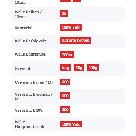
10cm:
Wolle Reihen /
25
10cm:
100% Yak
!Material:
natural brown
Wolle Farbigkeit:
Wolle Lauflänge:
200m
kgg
50g
100g
Gewicht:
600
Verbrauch men / M:
Verbrauch women /
500
M:
300
Verbrauch 10Y:
Wolle
100% Yak
Hauptmaterial: