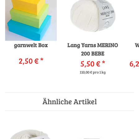
garnwelt Box
Lang Yarns MERINO
W
200 BEBE
2,50 €
*
5,50 €
*
6,2
110,00 € pro 1 kg
Ähnliche Artikel