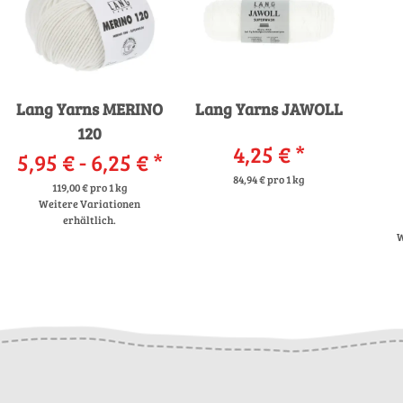
Lang Yarns MERINO
Lang Yarns JAWOLL
120
4,25 €
*
5,95 € -
6,25 €
*
84,94 € pro 1 kg
119,00 € pro 1 kg
Weitere Variationen
erhältlich.
W