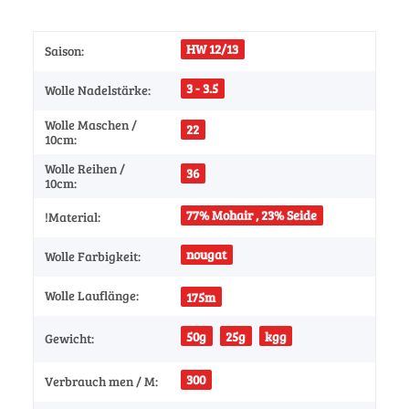
HW 12/13
Saison:
3 - 3.5
Wolle Nadelstärke:
Wolle Maschen /
22
10cm:
Wolle Reihen /
36
10cm:
77% Mohair , 23% Seide
!Material:
nougat
Wolle Farbigkeit:
Wolle Lauflänge:
175m
50g
25g
kgg
Gewicht:
300
Verbrauch men / M: