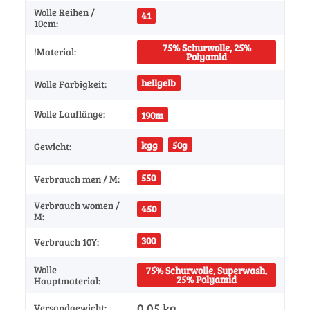
Wolle Reihen /
41
10cm:
75% Schurwolle, 25%
!Material:
Polyamid
hellgelb
Wolle Farbigkeit:
Wolle Lauflänge:
190m
kgg
50g
Gewicht:
550
Verbrauch men / M:
Verbrauch women /
450
M:
300
Verbrauch 10Y:
Wolle
75% Schurwolle, Superwash,
25% Polyamid
Hauptmaterial:
0,05 kg
Versandgewicht: