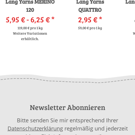
Lang Yarns MERINO
Lang Yarns
Lan
120
QUATTRO
5,95 € -
6,25 €
*
2,95 €
*
119,00 € pro 1 kg
59,00 € pro 1 kg
Weitere Variationen
W
erhältlich.
Newsletter Abonnieren
Bitte senden Sie mir entsprechend Ihrer
Datenschutzerklärung
regelmäßig und jederzeit