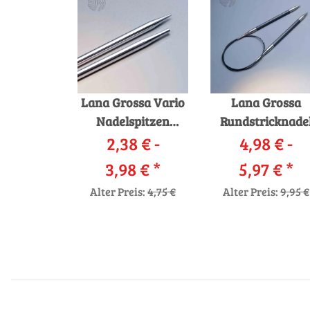
Lana Grossa Vario
Lana Grossa
Nadelspitzen
Rundstricknade
2,38 € -
Messing
4,98 € -
Karbon
3,98 €
*
5,97 €
*
Alter Preis:
4,75 €
Alter Preis:
9,95 €