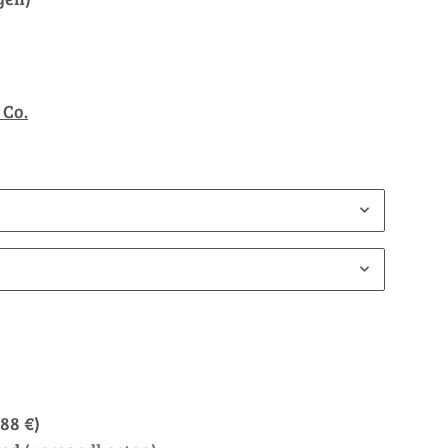
 Co.
,88 €
)