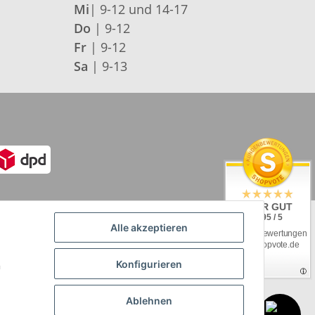
Mi
| 9-12 und 14-17
Do
| 9-12
Fr
| 9-12
Sa
| 9-13
SEHR GUT
4.95 / 5
Alle akzeptieren
aus 92 Bewertungen
bei: shopvote.de
Konfigurieren
n
tte unserer
Versandkostenübersicht
Ablehnen