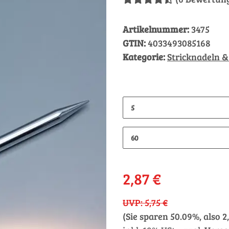
Artikelnummer:
3475
GTIN:
4033493085168
Kategorie:
Stricknadeln &
5
60
2,87 €
UVP
:
5,75 €
(Sie sparen
50.09%
, also
2