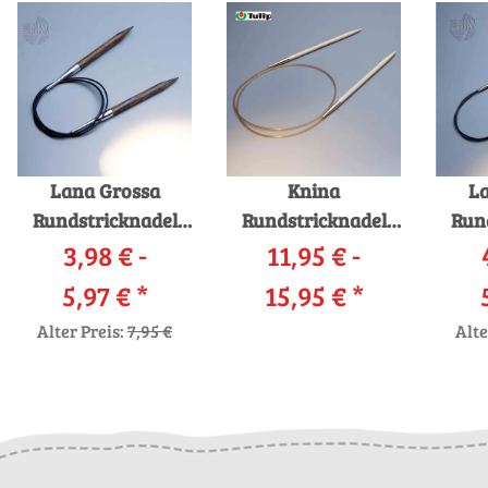
Lana Grossa
Knina
La
Rundstricknadel
Rundstricknadel
Run
Design-Holz
3,98 € -
11,95 € -
Bambus
5,97 €
*
15,95 €
*
Alter Preis:
7,95 €
Alte