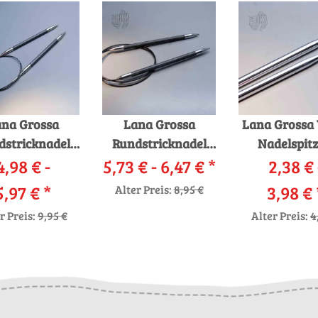
na Grossa
Lana Grossa
Lana Grossa 
dstricknadel
Rundstricknadel
Nadelspit
4,98 € -
Karbon
5,73 € -
Design-Holz lala
6,47 €
*
2,38 € 
Messin
Berlin
5,97 €
*
3,98 €
Alter Preis:
8,95 €
r Preis:
9,95 €
Alter Preis:
4