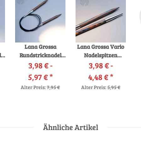
Lana Grossa
Lana Grossa Vario
l
Rundstricknadel
Nadelspitzen
Design-Holz
3,98 € -
Design-Holz
3,98 € -
5,97 €
*
4,48 €
*
Alter Preis:
7,95 €
Alter Preis:
5,95 €
Ähnliche Artikel