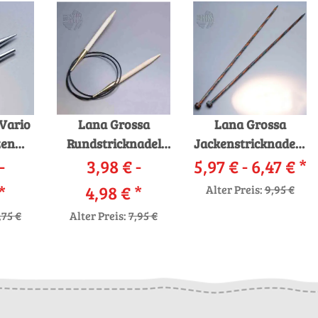
Vario
Lana Grossa
Lana Grossa
zen
Rundstricknadel
Jackenstricknadeln
-
g
3,98 € -
Bambus
5,97 € -
Design-Holz 35cm
6,47 €
*
*
4,98 €
*
Alter Preis:
9,95 €
,75 €
Alter Preis:
7,95 €