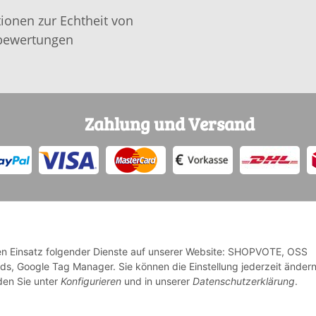
ionen zur Echtheit von
ewertungen
Zahlung und Versand
 den Einsatz folgender Dienste auf unserer Website: SHOPVOTE, OSS
Ads, Google Tag Manager. Sie können die Einstellung jederzeit änder
* Alle Preise inkl. gesetzlicher USt., zzgl.
Versand
nden Sie unter
Konfigurieren
und in unserer
Datenschutzerklärung
.
Deutschlands, Lieferzeiten für andere Länder entnehmen Sie bi