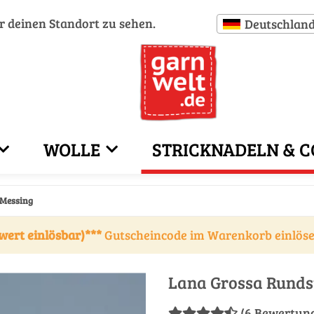
ür deinen Standort zu sehen.
Deutschlan
WOLLE
STRICKNADELN & C
 Messing
wert einlösbar)***
Gutscheincode im Warenkorb einlös
Lana Grossa Runds
(6 Bewertun