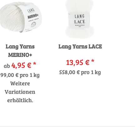
Lang Yarns
Lang Yarns LACE
MERINO+
13,95 €
*
4,95 €
*
ab
558,00 € pro 1 kg
99,00 € pro 1 kg
Weitere
Variationen
erhältlich.