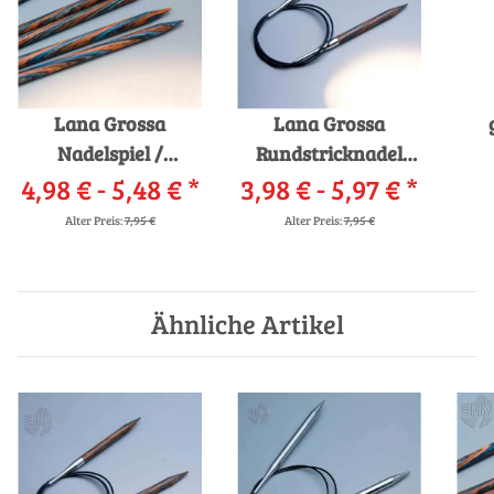
Lana Grossa
Lana Grossa
Nadelspiel /
Rundstricknadel
Strumpfstricknadeln
4,98 € -
5,48 €
*
3,98 € -
Design-Holz
5,97 €
*
Design-Holz
Alter Preis:
7,95 €
Alter Preis:
7,95 €
Ähnliche Artikel