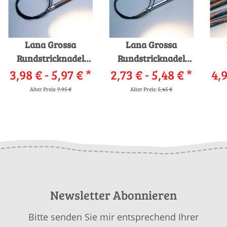
Lana Grossa
Lana Grossa
Rundstricknadel
Rundstricknadel
3,98 € -
Design-Holz
5,97 €
*
2,73 € -
Messing
5,48 €
*
Str
4,9
Alter Preis:
7,95 €
Alter Preis:
5,45 €
Newsletter Abonnieren
Bitte senden Sie mir entsprechend Ihrer