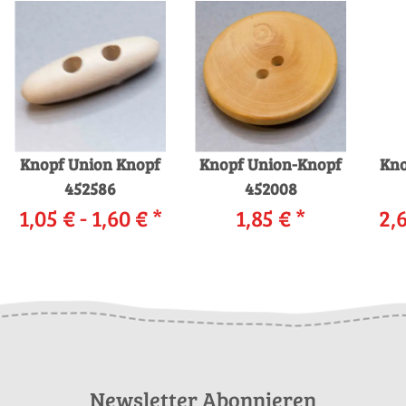
Knopf Union Knopf
Knopf Union-Knopf
Kno
452586
452008
1,05 € -
1,60 €
*
1,85 €
*
2,
Newsletter Abonnieren