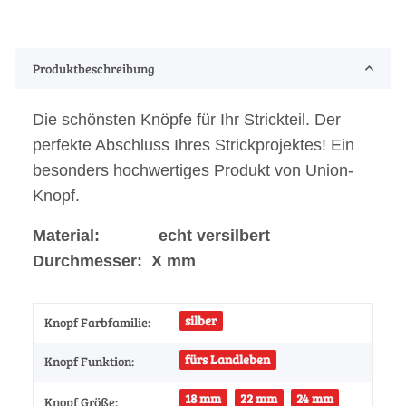
Produktbeschreibung
Die schönsten Knöpfe für Ihr Strickteil. Der
perfekte Abschluss Ihres Strickprojektes! Ein
besonders hochwertiges Produkt von Union-
Knopf.
Material: echt versilbert
Durchmesser: X mm
silber
Knopf Farbfamilie:
fürs Landleben
Knopf Funktion:
18 mm
22 mm
24 mm
Knopf Größe: