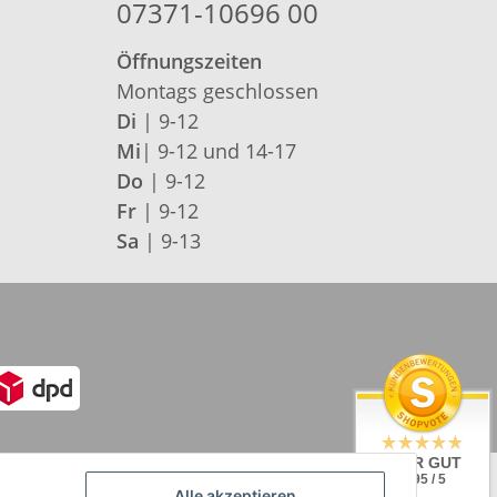
07371-10696 00
Öffnungszeiten
Montags geschlossen
Di
| 9-12
Mi
| 9-12 und 14-17
Do
| 9-12
Fr
| 9-12
Sa
| 9-13
SEHR GUT
4.95 / 5
Alle akzeptieren