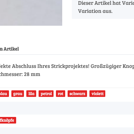
x
Dieser Artikel hat Var
Variation aus.
m Artikel
fekte Abschluss Ihres Strickprojektes! Großzügiger Knop
urchmesser: 28 mm
blau
grau
lila
petrol
rot
schwarz
violett
ffknöpfe