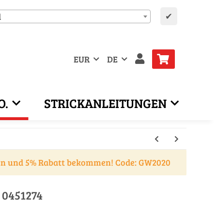
✔
d
EUR
DE
O.
STRICKANLEITUNGEN
en und 5% Rabatt bekommen! Code: GW2020
 0451274