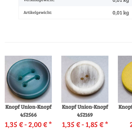
0,01
kg
Artikelgewicht:
Knopf Union-Knopf
Knopf Union-Knopf
Knopf
452566
452169
1,35 € -
2,00 €
*
1,35 € -
1,85 €
*