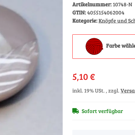
Artikelnummer:
10748-N
GTIN:
4055154062004
Kategorie:
Knöpfe und Sc
Farbe wähl
5,10 €
inkl. 19% USt. , zzgl.
Vers
Sofort verfügbar