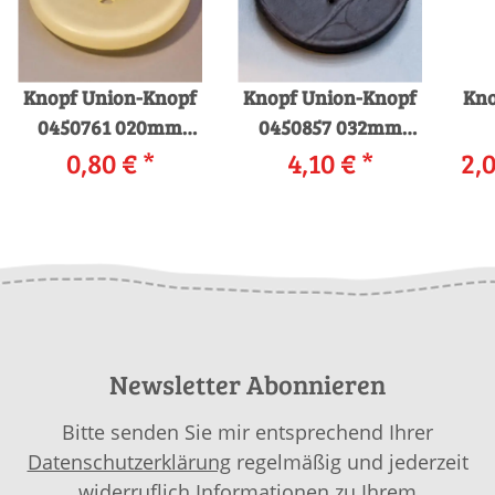
Knopf Union-Knopf
Knopf Union-Knopf
Kno
0450761 020mm
0450857 032mm
0,80 €
0038 gelb
*
0022 dunkelbraun
4,10 €
*
2,0
Newsletter Abonnieren
Bitte senden Sie mir entsprechend Ihrer
Datenschutzerklärung
regelmäßig und jederzeit
widerruflich Informationen zu Ihrem