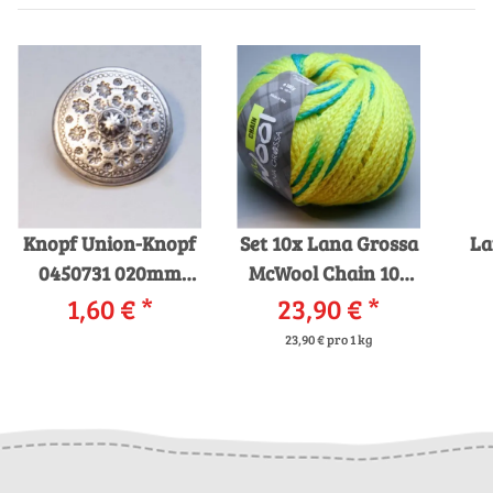
Knopf Union-Knopf
Set 10x Lana Grossa
La
0450731 020mm
McWool Chain 103
0083 silber
1,60 €
*
23,90 €
100g = 1.000g Wolle
*
23,90 € pro 1 kg