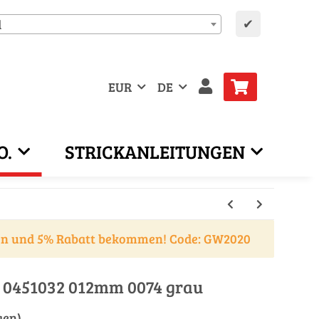
✔
d
EUR
DE
O.
STRICKANLEITUNGEN
en und 5% Rabatt bekommen! Code: GW2020
 0451032 012mm 0074 grau
gen)