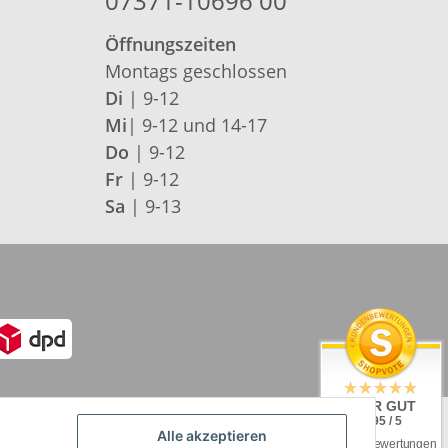
07371-10696 00
Öffnungszeiten
Montags geschlossen
Di
| 9-12
Mi
| 9-12 und 14-17
Do
| 9-12
Fr
| 9-12
Sa
| 9-13
SEHR GUT
4.95 / 5
Alle akzeptieren
aus 93 Bewertungen