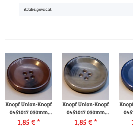
Artikelgewicht:
Knopf Union-Knopf
Knopf Union-Knopf
Knopf
0451017 030mm
0451017 030mm
045
0020 braun
1,85 €
*
0076 khaki
1,85 €
*
00