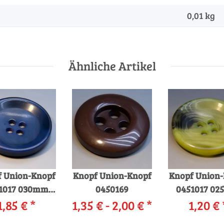
0,01
kg
Ähnliche Artikel
 Union-Knopf
Knopf Union-Knopf
Knopf Union
1017 030mm
0450169
0451017 0
66 marine
1,85 €
*
1,35 € -
2,00 €
*
0026 gr
1,20 €