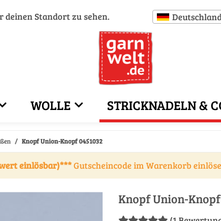
ür deinen Standort zu sehen.
Deutschlan
WOLLE
STRICKNADELN & C
eßen
Knopf Union-Knopf 0451032
wert einlösbar)***
Gutscheincode im Warenkorb einlös
Knopf Union-Knopf
(1 Bewertun