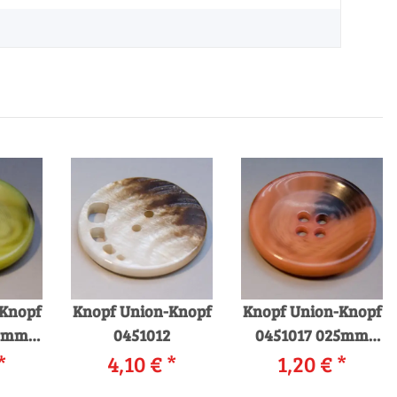
-Knopf
Knopf Union-Knopf
Knopf Union-Knopf
25mm
0451012
0451017 025mm
ün
*
4,10 €
*
0042 orange
1,20 €
*