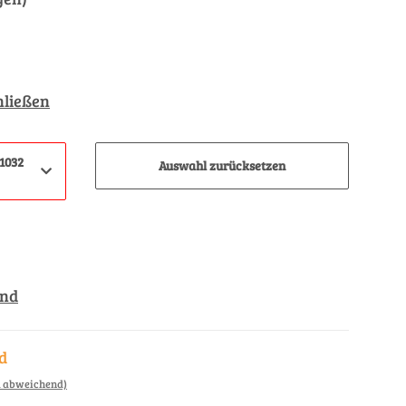
hließen
1032
Auswahl zurücksetzen
and
d
d abweichend)