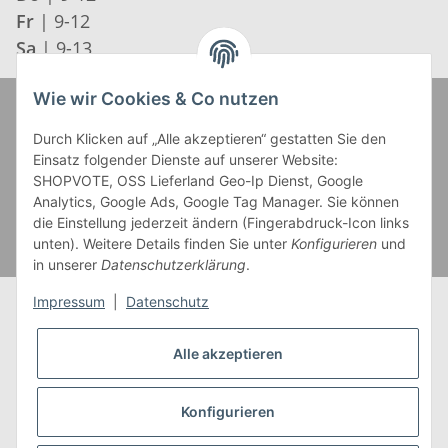
Fr
| 9-12
Sa
| 9-13
Wie wir Cookies & Co nutzen
Zahlung und Versand
Durch Klicken auf „Alle akzeptieren“ gestatten Sie den
Einsatz folgender Dienste auf unserer Website:
SHOPVOTE, OSS Lieferland Geo-Ip Dienst, Google
Analytics, Google Ads, Google Tag Manager. Sie können
die Einstellung jederzeit ändern (Fingerabdruck-Icon links
unten). Weitere Details finden Sie unter
Konfigurieren
und
in unserer
Datenschutzerklärung
.
Impressum
|
Datenschutz
Alle akzeptieren
* Alle Preise inkl. gesetzlicher USt., zzgl.
Versand
** Gilt für Lieferungen innerhalb Deutschlands,
Konfigurieren
Lieferzeiten für andere Länder entnehmen Sie bitte