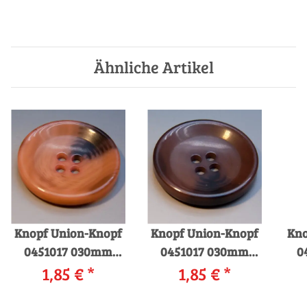
Ähnliche Artikel
Knopf Union-Knopf
Knopf Union-Knopf
Kno
0451017 030mm
0451017 030mm
0
0042 orange
1,85 €
*
0020 braun
1,85 €
*