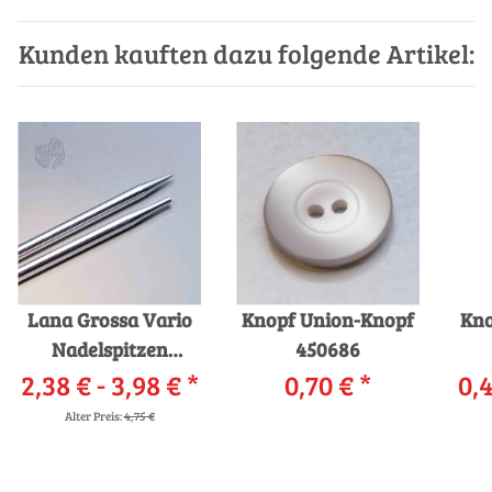
Kunden kauften dazu folgende Artikel:
Lana Grossa Vario
Knopf Union-Knopf
Kno
Nadelspitzen
450686
2,38 € -
Messing
3,98 €
*
0,70 €
*
0,4
Alter Preis:
4,75 €