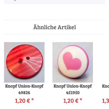
Ähnliche Artikel
Knopf Union-Knopf
Knopf Union-Knopf
Kno
49826
451950
1,20 €
*
1,20 €
*
1,