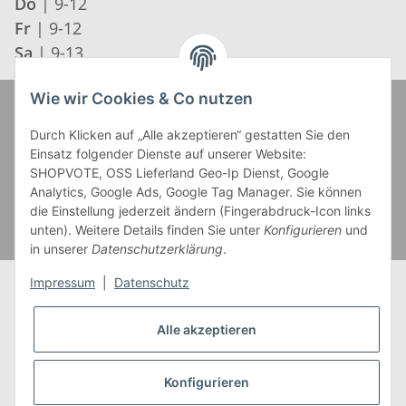
Do
| 9-12
Fr
| 9-12
Sa
| 9-13
Wie wir Cookies & Co nutzen
Zahlung und Versand
Durch Klicken auf „Alle akzeptieren“ gestatten Sie den
Einsatz folgender Dienste auf unserer Website:
SHOPVOTE, OSS Lieferland Geo-Ip Dienst, Google
Analytics, Google Ads, Google Tag Manager. Sie können
die Einstellung jederzeit ändern (Fingerabdruck-Icon links
unten). Weitere Details finden Sie unter
Konfigurieren
und
in unserer
Datenschutzerklärung
.
Impressum
|
Datenschutz
Alle akzeptieren
* Alle Preise inkl. gesetzlicher USt., zzgl.
Versand
** Gilt für Lieferungen innerhalb Deutschlands,
Konfigurieren
Lieferzeiten für andere Länder entnehmen Sie bitte