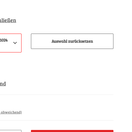
hließen
1024
Auswahl zurücksetzen
and
d abweichend)