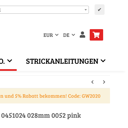
✔
d
EUR
DE
O.
STRICKANLEITUNGEN
en und 5% Rabatt bekommen! Code: GW2020
 0451024 028mm 0052 pink