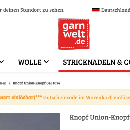
ür deinen Standort zu sehen.
Deutschlan
WOLLE
STRICKNADELN & C
eßen
Knopf Union-Knopf 0451024
wert einlösbar)***
Gutscheincode im Warenkorb einlös
Knopf Union-Knopf