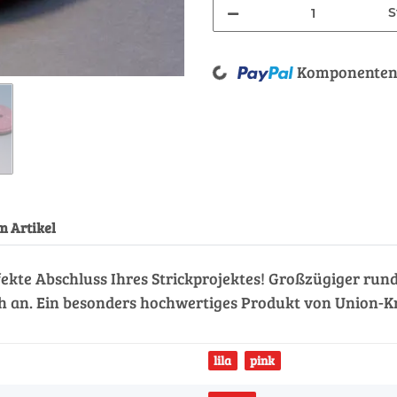
S
Komponenten 
Loading...
m Artikel
rfekte Abschluss Ihres Strickprojektes! Großzügiger run
ich an. Ein besonders hochwertiges Produkt von Union-K
lila
pink