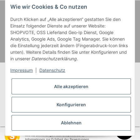
Wie wir Cookies & Co nutzen
Zahlung und Versand
Durch Klicken auf „Alle akzeptieren“ gestatten Sie den
Einsatz folgender Dienste auf unserer Website:
SHOPVOTE, OSS Lieferland Geo-Ip Dienst, Google
Analytics, Google Ads, Google Tag Manager. Sie können
die Einstellung jederzeit ändern (Fingerabdruck-Icon links
unten). Weitere Details finden Sie unter
Konfigurieren
und
in unserer
Datenschutzerklärung
.
Impressum
|
Datenschutz
Alle akzeptieren
* Alle Preise inkl. gesetzlicher USt., zzgl.
Versand
** Gilt für Lieferungen innerhalb Deutschlands,
Konfigurieren
Lieferzeiten für andere Länder entnehmen Sie bitte
unserer
Versandkostenübersicht
Ablehnen
SEHR GUT
(4.95 / 5)
aus
92
Bewertungen bei: shopvote.de ⓘ
garnwelt.de
Informationen zur Echtheit der Bewertungen