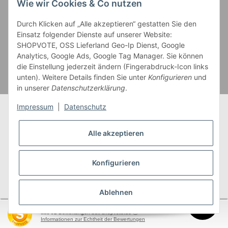
Wie wir Cookies & Co nutzen
Zahlung und Versand
Durch Klicken auf „Alle akzeptieren“ gestatten Sie den
Einsatz folgender Dienste auf unserer Website:
SHOPVOTE, OSS Lieferland Geo-Ip Dienst, Google
Analytics, Google Ads, Google Tag Manager. Sie können
die Einstellung jederzeit ändern (Fingerabdruck-Icon links
unten). Weitere Details finden Sie unter
Konfigurieren
und
in unserer
Datenschutzerklärung
.
Impressum
|
Datenschutz
Alle akzeptieren
* Alle Preise inkl. gesetzlicher USt., zzgl.
Versand
** Gilt für Lieferungen innerhalb Deutschlands,
Konfigurieren
Lieferzeiten für andere Länder entnehmen Sie bitte
unserer
Versandkostenübersicht
Ablehnen
SEHR GUT
(4.95 / 5)
aus
92
Bewertungen bei: shopvote.de ⓘ
garnwelt.de
Informationen zur Echtheit der Bewertungen