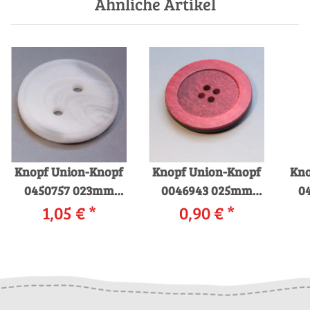
Ähnliche Artikel
Knopf Union-Knopf
Knopf Union-Knopf
Kno
0450757 023mm
0046943 025mm
0
0012 weiss
1,05 €
*
0,90 €
0501 rot
*
00